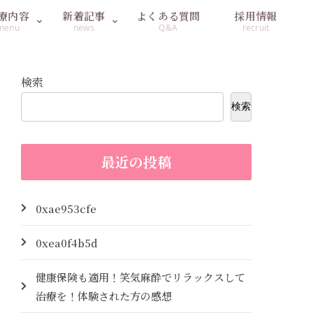
療内容
新着記事
よくある質問
採用情報
menu
news
Q&A
recruit
検索
検索
最近の投稿
0xae953cfe
0xea0f4b5d
健康保険も適用！笑気麻酔でリラックスして
治療を！体験された方の感想