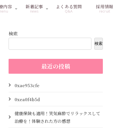
療内容
新着記事
よくある質問
採用情報
menu
news
Q&A
recruit
検索
検索
最近の投稿
0xae953cfe
0xea0f4b5d
健康保険も適用！笑気麻酔でリラックスして
治療を！体験された方の感想