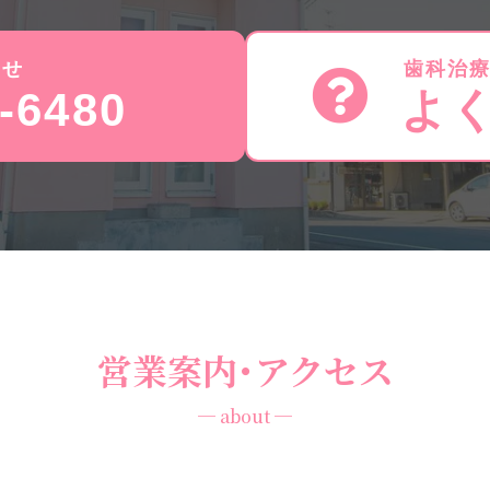
わせ
歯科治
-6480
よ
営業案内･アクセス
─ about ─