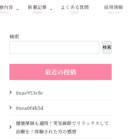
療内容
新着記事
よくある質問
採用情報
menu
news
Q&A
recruit
検索
検索
最近の投稿
0xae953cfe
0xea0f4b5d
健康保険も適用！笑気麻酔でリラックスして
治療を！体験された方の感想