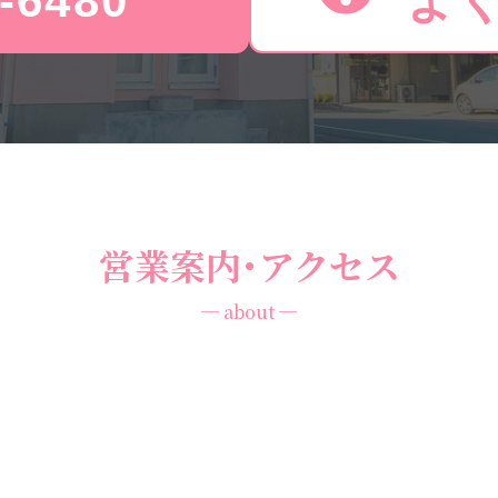
-6480
よ
営業案内･アクセス
─ about ─