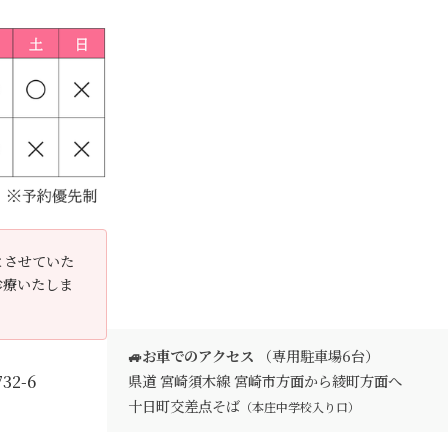
とさせていた
診療いたしま
🚙お車でのアクセス
（専用駐車場6台）
2-6
県道 宮崎須木線 宮崎市方面から綾町方面へ
十日町交差点そば
（本庄中学校入り口）